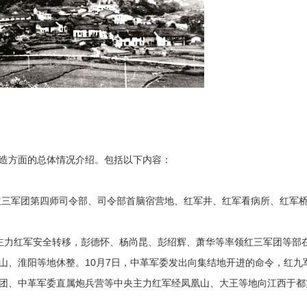
造方面的总体情况介绍。包括以下内容：
军团第四师司令部、司令部首脑宿营地、红军井、红军看病所、红军桥
主力红军安全转移，彭德怀、杨尚昆、彭绍辉、萧华等率领红三军团等部
山、淮阳等地休整。10月7日，中革军委发出向集结地开进的命令，红九
团、中革军委直属炮兵营等中央主力红军经凤凰山、大王等地向江西于都