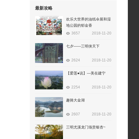
最新攻略
欢乐大世界的油纸伞展和湿
地公园的郁金香
3657
2018-11-20
七夕——三明侠天下
2624
2018-11-20
【爱莲●说】—美在建宁
2254
2018-11-20
趣骑大金湖
2607
2018-11-20
三明尤溪龙门场赏银杏~