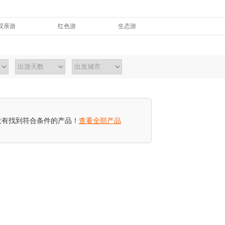
双亲游
红色游
生态游
度假游
清新游
全福游
研学游
没有找到符合条件的产品！
查看全部产品