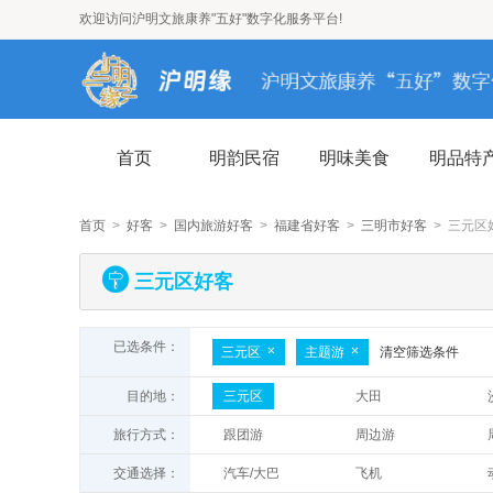
欢迎访问沪明文旅康养"五好"数字化服务平台!
首页
明韵民宿
明味美食
明品特
首页
>
好客
>
国内旅游好客
>
福建省好客
>
三明市好客
> 三元区
三元区好客
已选条件：
三元区
主题游
清空筛选条件
目的地：
三元区
大田
清流
宁化
旅行方式：
跟团游
周边游
建宁
永安
一日游
二日游
交通选择：
汽车/大巴
飞机
亲子游
七日游