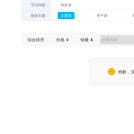
节日特惠：
特价游
九日游
旅游主题：
主题游
亲子游
康养游
休闲游
世遗探秘之旅
客家风情之旅
综合排序
价格
销量
抱歉，