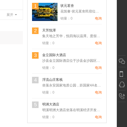
1
状元茗舍
花筑奢·状元茗舍民宿位于泰宁-大金湖核心景区省级森林康养小镇…
展开
销量：0
电询
2
天芳悦潭
集天地之芳华，悦四海以温潭。度假村位于福建省三明市清流县，总…
销量：0
电询
3
金立国际大酒店
沙县金立国际酒店位于沙县金沙园区，交通便捷，距离三明北站10…
销量：0
电询
4
浮流山庄客栈
坐落永安国家地质公园，距国家4A名胜景区桃源洞2公里，驾车只…
销量：0
电询
5
明洲大酒店
明溪明洲大酒店坐落在明溪经济开发区气动工具城。酒店总体建筑风…
销量：0
电询