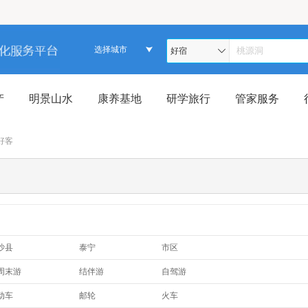
选择城市
好宿
产
明景山水
康养基地
研学旅行
管家服务
好客
沙县
泰宁
市区
尤溪
将乐
明溪
周末游
结伴游
自驾游
三日游
四日游
六日游
动车
邮轮
火车
八日游
十天游
五日游