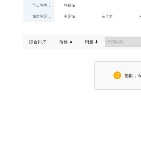
节日特惠：
特价游
九日游
旅游主题：
主题游
亲子游
康养游
休闲游
世遗探秘之旅
客家风情之旅
综合排序
价格
销量
抱歉，