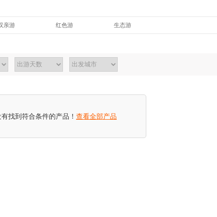
双亲游
红色游
生态游
度假游
清新游
全福游
研学游
没有找到符合条件的产品！
查看全部产品