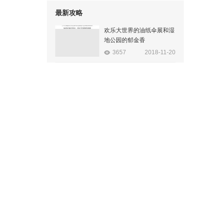
最新攻略
欢乐大世界的油纸伞展和湿
地公园的郁金香
3657
2018-11-20
七夕——三明侠天下
2622
2018-11-20
【爱莲●说】—美在建宁
2254
2018-11-20
趣骑大金湖
2606
2018-11-20
三明尤溪龙门场赏银杏~