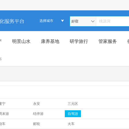
选择城市
好宿
产
明景山水
康养基地
研学旅行
管家服务
客
建宁
永安
三元区
泰宁
市区
清流
周末游
结伴游
自驾游
三日游
四日游
六日游
动车
邮轮
火车
八日游
十天游
五日游