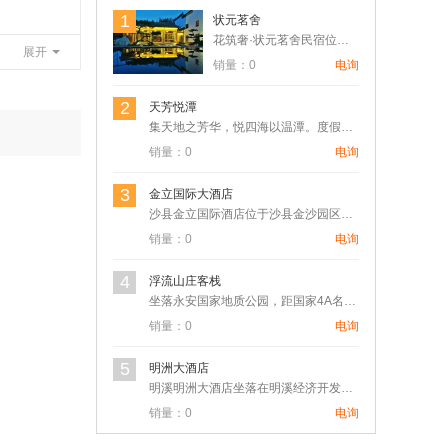
1
状元茗舍
花筑奢·状元茗舍民宿位于泰宁-大金湖核心景区省级森林康养小镇…
展开
销量：0
电询
2
天芳悦潭
集天地之芳华，悦四海以温潭。度假村位于福建省三明市清流县，总…
销量：0
电询
3
金立国际大酒店
沙县金立国际酒店位于沙县金沙园区，交通便捷，距离三明北站10…
销量：0
电询
4
浮流山庄客栈
坐落永安国家地质公园，距国家4A名胜景区桃源洞2公里，驾车只…
销量：0
电询
5
明洲大酒店
明溪明洲大酒店坐落在明溪经济开发区气动工具城。酒店总体建筑风…
销量：0
电询