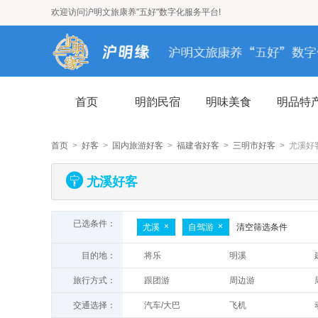
欢迎访问沪明文旅康养"五好"数字化服务平台!
首页
明韵民宿
明味美食
明品特
首页
>
好客
>
国内旅游好客
>
福建省好客
>
三明市好客
> 尤溪好
尤溪好客
已选条件：
尤溪
自驾游
清空筛选条件
目的地：
将乐
明溪
大田
沙县
旅行方式：
跟团游
周边游
宁化
尤溪
一日游
二日游
交通选择：
汽车/大巴
飞机
亲子游
七日游