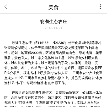
美食
蛟湖生态农庄
2018-11-21
蛟湖生态农庄（E116°88′，N26°36′）处宁化县湖村镇陈家村
张家湾蛟湖周边，位于天鹅洞群风景区和蛟龙漂流景区的中间地
带，规划占地面积2000亩，区域范围内湖光山色，绿树成荫，花果
飘香，景色宜人。以生态文化体验为主题，以资源有效利用为载
体，以科技创新为支撑，以市场运作为手段，集休闲、旅游、度
假、体验、养生、农耕为一体的综合性生态庄园。是国家发改委PP
P推介项目、福建省林业厅授牌的“森林人家”、三明市农业产业化重
点龙头企业和三明市重点乡村旅游小微企业。并已完成福建省“水乡
渔村”和“林下中草药种植基地”的申报工作。
庄园共规划民宿养生度假区、采摘观光游览区、蛟湖亲水体验
区、农耕游学实践区等四个主题功能区。项目开发建设将满足当代
都市人对“回归乡野、生态田园”美好生活的向往，实现人与自然的