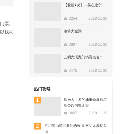
【爱莲●说】—美在建宁
2254
2018-11-20
门票。
趣骑大金湖
可以找枕
2607
2018-11-20
三明尤溪龙门场赏银杏~
2475
2018-11-20
热门攻略
1
欢乐大世界的油纸伞展和湿
地公园的郁金香
3657
2018-11-20
2
不用爬山也可看到的云海-三明尤溪枕头
山