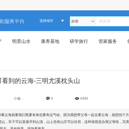
选择城市
好宿
产
明景山水
康养基地
研学旅行
管家服务
可看到的云海-三明尤溪枕头山
小编：
0
4490
O看云海就要我们既要有体也要有运气哈。因为我想带父母一起去看云海，就想找个
用爬山，车子可以直接开到山顶，山上也有山庄可以住宿，这样就很适合我父母啦，完
照片，真的很美，现场看更美