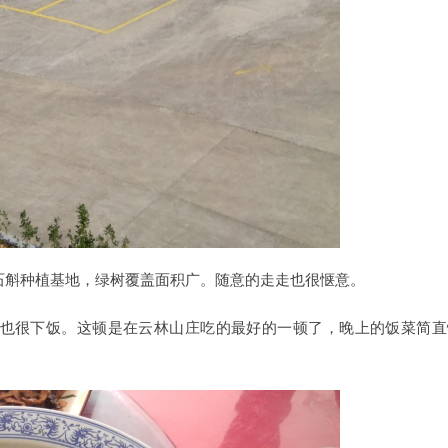
石斛种植基地，绿树覆盖面积广。随意的走走也很惬意。
也很下饭。这顿是在云林山庄吃的最好的一顿了，晚上的饭菜简直