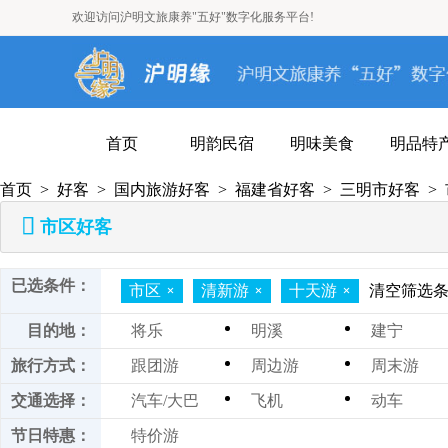
欢迎访问沪明文旅康养"五好"数字化服务平台!
首页
明韵民宿
明味美食
明品特
首页
>
好客
>
国内旅游好客
>
福建省好客
>
三明市好客
>
市区好客
已选条件：
市区
清新游
十天游
清空筛选
目的地：
将乐
明溪
建宁
大田
沙县
泰宁
旅行方式：
跟团游
周边游
周末游
宁化
尤溪
一日游
二日游
三日游
交通选择：
汽车/大巴
飞机
动车
亲子游
七日游
八日游
节日特惠：
特价游
九日游