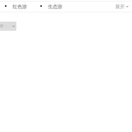
红色游
生态游
展开
清新游
全福游