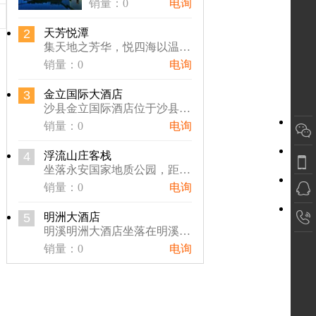
销量：0
电询
2
天芳悦潭
集天地之芳华，悦四海以温潭。度假村位于福建省三明市清流县，总…
销量：0
电询
3
金立国际大酒店
沙县金立国际酒店位于沙县金沙园区，交通便捷，距离三明北站10…
销量：0
电询
4
浮流山庄客栈
坐落永安国家地质公园，距国家4A名胜景区桃源洞2公里，驾车只…
销量：0
电询
5
明洲大酒店
明溪明洲大酒店坐落在明溪经济开发区气动工具城。酒店总体建筑风…
销量：0
电询