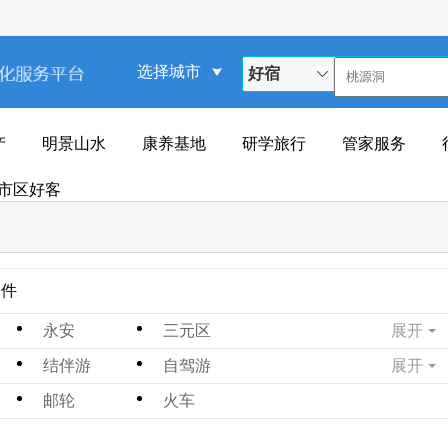
选择城市
好宿
产
明景山水
康养基地
研学旅行
管家服务
 市区好客
条件
永安
三元区
展开
市区
清流
结伴游
自驾游
展开
四日游
六日游
邮轮
火车
十天游
五日游