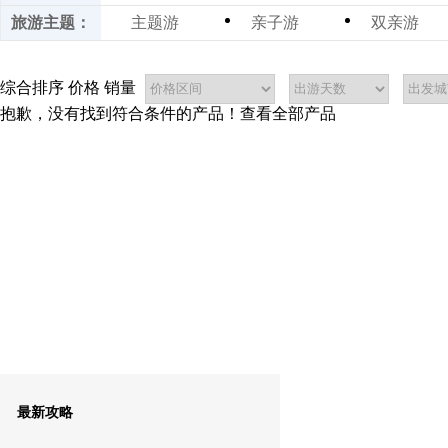
旅游主题：
主题游
亲子游
双亲游
康养游
休闲游
度假游
世遗探秘之旅
客家风情之旅
研学游
综合排序
价格
销量
抱歉，没有找到符合条件的产品！
查看全部产品
最新攻略