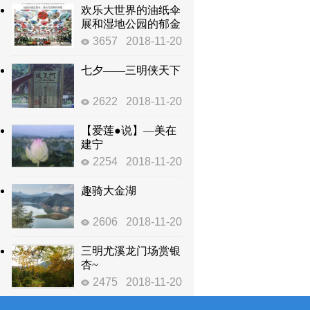
欢乐大世界的油纸伞
展和湿地公园的郁金
香
3657
2018-11-20
七夕——三明侠天下
2622
2018-11-20
【爱莲●说】—美在
建宁
2254
2018-11-20
趣骑大金湖
2606
2018-11-20
三明尤溪龙门场赏银
杏~
2475
2018-11-20